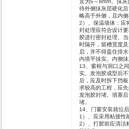
宜为
5
～
8mm
。抺灰
待外侧抺灰层硬化后
略高于外侧，且内侧
2
）、保温墙体：应
封处理应符合设计要
胶进行密封处理。当
时隔开，留槽宽度及
启，并不得盖住排水
内填平抺实。内侧抺
13
、窗框与洞口之
实。发泡胶成型后不
后，应及时拆下挡板
求较高的工程，应先
发泡胶封堵。填塞后
堵。
14
、门窗安装就位
1
）、应采用粘接性
2
）、打胶前应清洁