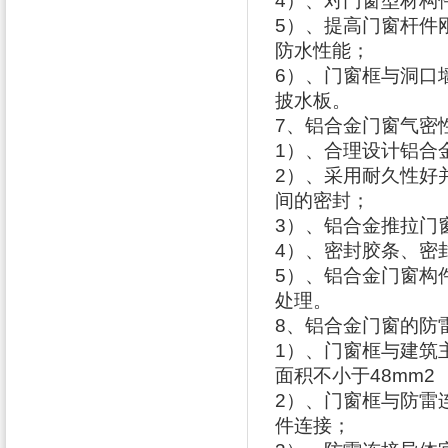
4
）、对门窗型材构
5
）、提高门窗杆件
防水性能；
6
）、门窗框与洞口
披水板。
7
、铝合金门窗气密
1
）、合理设计铝合
2
）、采用耐久性好
间的密封；
3
）、铝合金推拉门
4
）、密封胶条、密
5
）、铝合金门窗构
处理。
8
、铝合金门窗的防
1
）、门窗框与建筑
面积不小于
48mm2
2
）、门窗框与防雷
件连接；