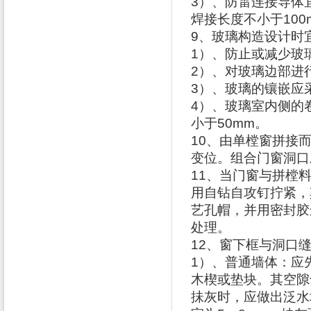
3
）、防雷连接导体
焊接长度不小于
100
9
、玻璃构造设计时
1
）、防止或减少玻
2
）、对玻璃边部进
3
）、玻璃的镶嵌应
4
）、玻璃室内侧的
小于
50mm
。
10
、由单樘窗拼接
变位。组合门窗洞口
11
、当门窗与拼樘
用自钻自攻钉拧紧，
艺孔帽，并用密封胶
处理。
12
、窗下框与洞口
1
）、普通墙体：应
木楔或垫块。其空隙
抺灰时，应做出泛水